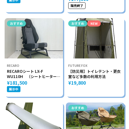
展示中
販売終了
おすすめ
おすすめ
NEW
RECARO
FUTURE FOX
RECAROシート LX-F
【防災用】トイレテント・更衣
WU110H （シートヒーター付
室など多数の利用方法
き）・アームレスト取付可能
¥181,500
¥19,800
展示中
おすすめ