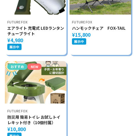
FUTURE FOX
FUTURE FOX
エアライト 充電式 LEDランタン
ハンモックチェア FOX-TAIL
チューブライト
¥15,800
¥4,980
展示中
展示中
おすすめ
NEW
FUTURE FOX
防災用 簡易トイレ お試しトイ
レキット付き（10個付属）
¥10,800
展示中