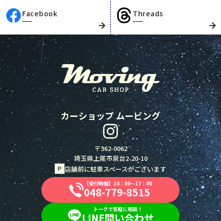
Facebook
Threads
カーショップ ムービング
〒362-0062
埼玉県上尾市泉台2-20-10
店舗前に駐車スペースがございます
【受付時間】10：00～17：00
048-779-8515
048-779-8515
トークで気軽に相談！
LINE問い合わせ