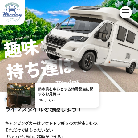
熊本県を中心とする地震発生に関
するお見舞い
キャンピングカーのある
2026/07/29
ライフスタイルを想像しよう！
キャンピングカーはアウトドア好きの方が使うもの。
それだけではもったいない！
「いつでも自由に移動ができる」