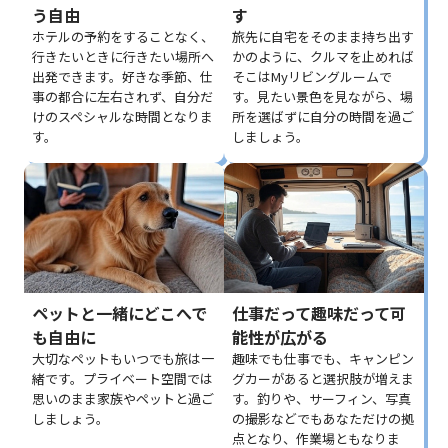
う自由
す
ホテルの予約をすることなく、
旅先に自宅をそのまま持ち出す
行きたいときに行きたい場所へ
かのように、クルマを止めれば
出発できます。好きな季節、仕
そこはMyリビングルームで
事の都合に左右されず、自分だ
す。見たい景色を見ながら、場
けのスペシャルな時間となりま
所を選ばずに自分の時間を過ご
す。
しましょう。
ペットと一緒にどこへで
仕事だって趣味だって可
も自由に
能性が広がる
大切なペットもいつでも旅は一
趣味でも仕事でも、キャンピン
緒です。プライベート空間では
グカーがあると選択肢が増えま
思いのまま家族やペットと過ご
す。釣りや、サーフィン、写真
しましょう。
の撮影などでもあなただけの拠
点となり、作業場ともなりま