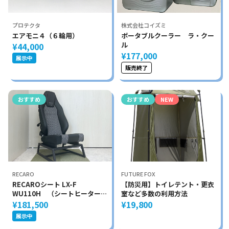
プロテクタ
株式会社コイズミ
エアモニ４（６輪用）
ポータブルクーラー ラ・クー
ル
¥44,000
¥177,000
展示中
販売終了
おすすめ
おすすめ
NEW
RECARO
FUTURE FOX
RECAROシート LX-F
【防災用】トイレテント・更衣
WU110H （シートヒーター付
室など多数の利用方法
き）・アームレスト取付可能
¥181,500
¥19,800
展示中