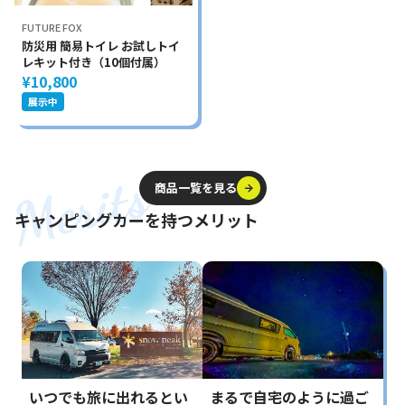
FUTURE FOX
防災用 簡易トイレ お試しトイ
レキット付き（10個付属）
¥10,800
展示中
商品一覧を見る
商品一覧を見る
キャンピングカーを持つメリット
いつでも旅に出れるとい
まるで自宅のように過ご