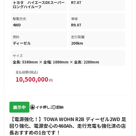
トヨタ ハイエースDXスーパー
R7.07
ロングハイルーフ
駆動方式
車検
4WD
R9.07
燃料
走行距離
ディーゼル
200km
サイズ
全長: 5380mm × 全幅: 1880mm × 全高: 2280mm
支払総額(税込)
10,500,000
円
展示中
イチ押し
即納
【電源強化！】TOWA WOHN R2B ディーゼル2WD 足
回り強化、電源安心の460Ah、走行充電も強化済の店
長おすすめの1台です！