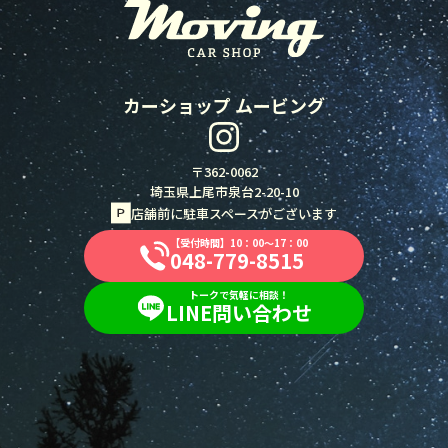
カーショップ ムービング
〒362-0062
埼玉県上尾市泉台2-20-10
店舗前に駐車スペースがございます
【受付時間】10：00～17：00
048-779-8515
048-779-8515
トークで気軽に相談！
LINE問い合わせ
LINE問い合わせ