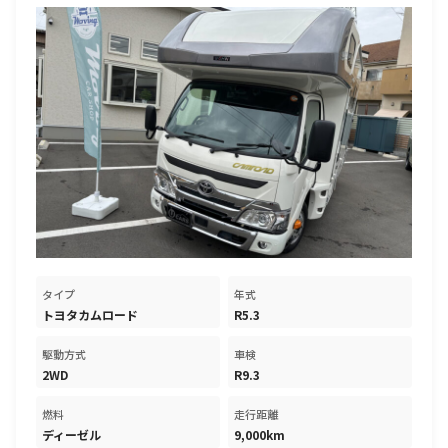
タイプ
年式
トヨタカムロード
R5.3
駆動方式
車検
2WD
R9.3
燃料
走行距離
ディーゼル
9,000km