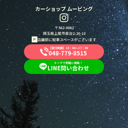
カーショップ ムービング
〒362-0062
埼玉県上尾市泉台2-20-10
店舗前に駐車スペースがございます
【受付時間】10：00～17：00
048-779-8515
048-779-8515
トークで気軽に相談！
LINE問い合わせ
LINE問い合わせ