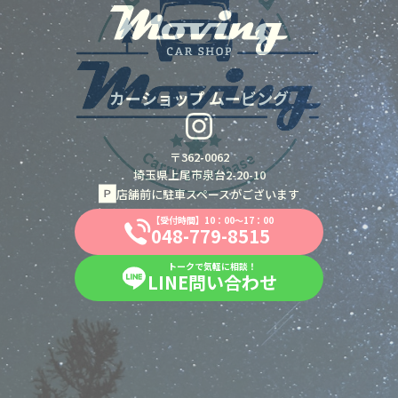
カーショップ ムービング
〒362-0062
埼玉県上尾市泉台2-20-10
店舗前に駐車スペースがございます
【受付時間】10：00～17：00
048-779-8515
048-779-8515
トークで気軽に相談！
LINE問い合わせ
LINE問い合わせ